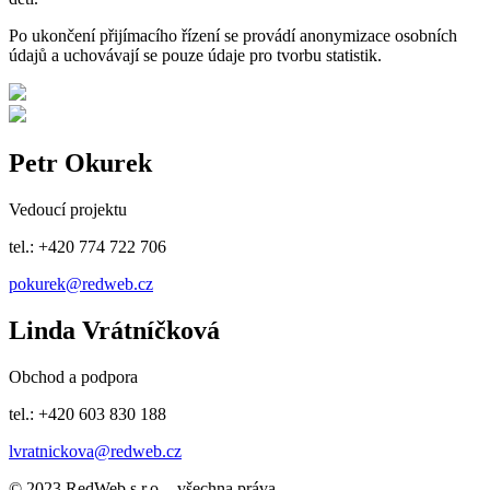
Po ukončení přijímacího řízení se provádí anonymizace osobních
údajů a uchovávají se pouze údaje pro tvorbu statistik.
Petr Okurek
Vedoucí projektu
tel.: +420 774 722 706
pokurek@redweb.cz
Linda Vrátníčková
Obchod a podpora
tel.: +420 603 830 188
lvratnickova@redweb.cz
© 2023 RedWeb s.r.o. - všechna práva