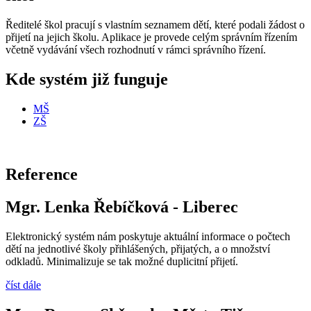
Ředitelé škol pracují s vlastním seznamem dětí, které podali žádost o
přijetí na jejich školu. Aplikace je provede celým správním řízením
včetně vydávání všech rozhodnutí v rámci správního řízení.
Kde systém již funguje
MŠ
ZŠ
Reference
Mgr. Lenka Řebíčková - Liberec
Elektronický systém nám poskytuje aktuální informace o počtech
dětí na jednotlivé školy přihlášených, přijatých, a o množství
odkladů. Minimalizuje se tak možné duplicitní přijetí.
číst dále