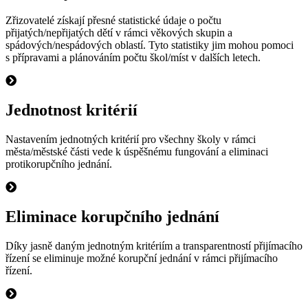
Zřizovatelé získají přesné statistické údaje o počtu
přijatých/nepřijatých dětí v rámci věkových skupin a
spádových/nespádových oblastí. Tyto statistiky jim mohou pomoci
s přípravami a plánováním počtu škol/míst v dalších letech.
Jednotnost kritérií
Nastavením jednotných kritérií pro všechny školy v rámci
města/městské části vede k úspěšnému fungování a eliminaci
protikorupčního jednání.
Eliminace korupčního jednání
Díky jasně daným jednotným kritériím a transparentností přijímacího
řízení se eliminuje možné korupční jednání v rámci přijímacího
řízení.