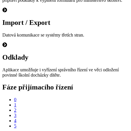
připraví podklady k vyplnění formulářů pro ministerstvo školství.
Import / Export
Datová komunikace se systémy třetích stran.
Odklady
Aplikace umožňuje i vyřízení správního řízení ve věci odložení
povinné školní docházky dítěte.
Fáze přijímacího řízení
0
1
2
3
4
5