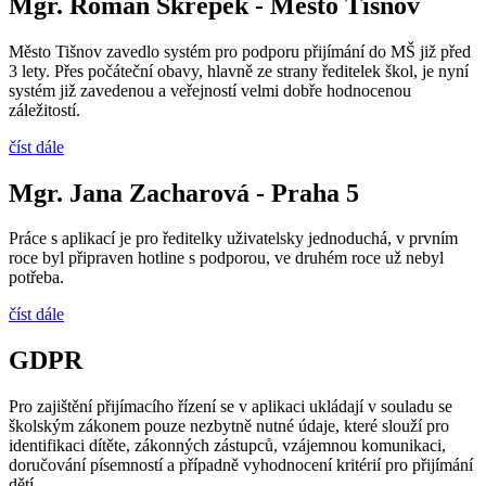
Mgr. Roman Skřepek - Město Tišnov
Město Tišnov zavedlo systém pro podporu přijímání do MŠ již před
3 lety. Přes počáteční obavy, hlavně ze strany ředitelek škol, je nyní
systém již zavedenou a veřejností velmi dobře hodnocenou
záležitostí.
číst dále
Mgr. Jana Zacharová - Praha 5
Práce s aplikací je pro ředitelky uživatelsky jednoduchá, v prvním
roce byl připraven hotline s podporou, ve druhém roce už nebyl
potřeba.
číst dále
GDPR
Pro zajištění přijímacího řízení se v aplikaci ukládají v souladu se
školským zákonem pouze nezbytně nutné údaje, které slouží pro
identifikaci dítěte, zákonných zástupců, vzájemnou komunikaci,
doručování písemností a případně vyhodnocení kritérií pro přijímání
dětí.